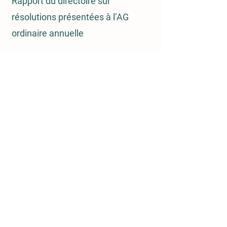
Rapport du directoire sur
résolutions présentées à l’AG
ordinaire annuelle
Attestation des rémunérations
Emova-Group
Attestation du commissaire aux
comptes sur les rémunérations
Exposé sommaire de la situation
de l’entre
prise
Liste des membres du directoire