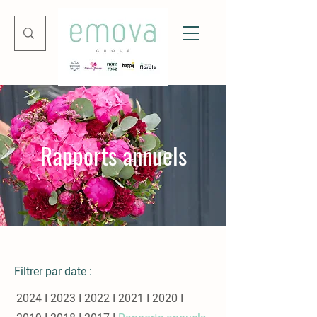
Rapports annuels
Filtrer par date :
2024
I
2023
I
2022
I
2021
I
2020
I