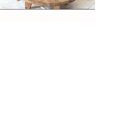
Emova Group s'engage à
mesurer et partager sa performance
environnementale et sociale
En favorisant une information
transparente à nos clients sur les
origines et caractéristiques des
produits vendus
En mettant en place un reporting
environnemental et social
En établissant un bilan carbone