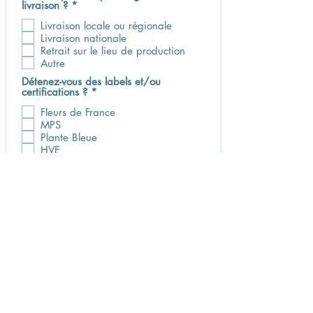
O
livraison ?
*
b
Livraison locale ou régionale
l
i
Livraison nationale
g
Retrait sur le lieu de production
a
Autre
t
o
Détenez-vous des labels et/ou
i
O
certifications ?
*
r
b
e
Fleurs de France
l
i
MPS
g
Plante Bleue
a
HVE
t
Global Gap
o
AB
i
r
Label Rouge
e
Autres
E-mail
Téléphone