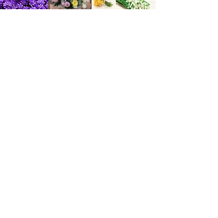
Notre site
coeurdef
leurs.com
LE GROUPE
Nos enseignes
Espace Presse
Mentions légales